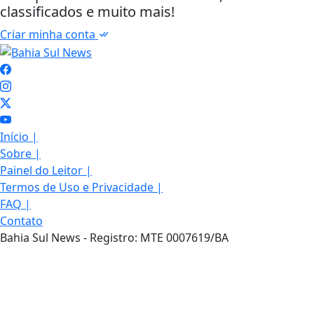
classificados e muito mais!
Criar minha conta
Início
|
Sobre
|
Painel do Leitor
|
Termos de Uso e Privacidade
|
Termos de Uso e Privacidade
FAQ
|
Contato
Esse site utiliza cookies para melhorar sua
Bahia Sul News - Registro: MTE 0007619/BA
experiência de navegação. Ao continuar o acesso,
entendemos que você concorda com nossos Termos
de Uso e Privacidade.
PARA MAIS INFORMAÇÕES,
ACESSE NOSSOS TERMOS
CLICANDO AQUI