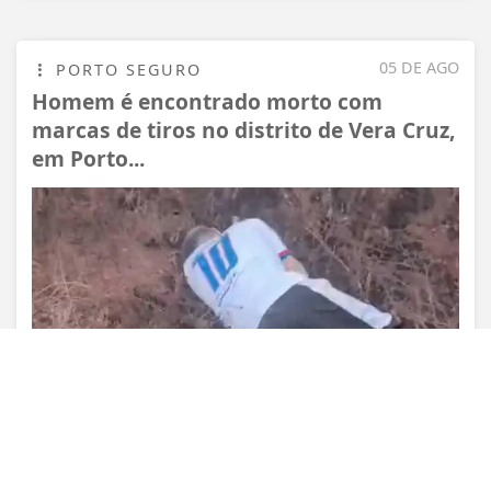
05 DE AGO
PORTO SEGURO
Homem é encontrado morto com
Termos de Uso e Privacidade
marcas de tiros no distrito de Vera Cruz,
Esse site utiliza cookies para melhorar sua
em Porto...
experiência de navegação. Ao continuar o acesso,
entendemos que você concorda com nossos Termos
de Uso e Privacidade.
PARA MAIS INFORMAÇÕES,
ACESSE NOSSOS TERMOS
CLICANDO AQUI
PROSSEGUIR
VISUALIZAR