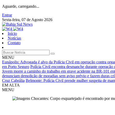
Aguarde, carregando...
Entrar
Sexta-feira, 07 de Agosto 2026
Início
Notícias
Contato
MENU
Eunápolis: Advogada é alvo da Polícia Civil em operação contra orga
em Porto Seguro
Polícia Civil encontra desmanche durante operação 
Jovem morre a caminho do trabalho em grave acidente na BR-101 entr
denunciam demolição de moradias sem aviso prévio e fazem duras críti
Cruz Cabrália
Belmonte: Polícia Civil prende mulher suspeita de mant
EM ALTA
MENU
Cabrália