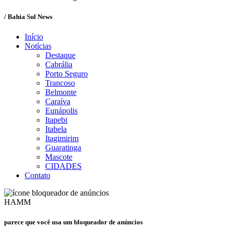
/ Bahia Sul News
Início
Notícias
Destaque
Cabrália
Porto Seguro
Trancoso
Belmonte
Caraíva
Eunápolis
Itapebi
Itabela
Itagimirim
Guaratinga
Mascote
CIDADES
Contato
HAMM
parece que você usa um bloqueador de anúncios