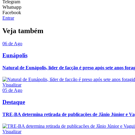
Telegram
Whatsapp
Facebook
Entrar
Veja também
06 de Ago
Eunápolis
Natural de Eunápolis, líder de facção é preso após sete anos forag
Visualizar
05 de Ago
Destaque
TRE-BA determina retirada de publicações de Jânio Júnior e Va
Visualizar