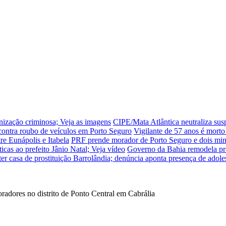
nização criminosa; Veja as imagens
CIPE/Mata Atlântica neutraliza sus
contra roubo de veículos em Porto Seguro
Vigilante de 57 anos é morto 
e Eunápolis e Itabela
PRF prende morador de Porto Seguro e dois min
cas ao prefeito Jânio Natal; Veja vídeo
Governo da Bahia remodela pro
er casa de prostituição Barrolândia; denúncia aponta presença de adole