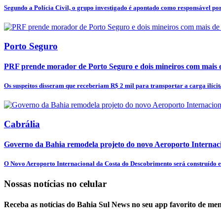
Segundo a Polícia Civil, o grupo investigado é apontado como responsável por.
Porto Seguro
PRF prende morador de Porto Seguro e dois mineiros com mais d
Os suspeitos disseram que receberiam R$ 2 mil para transportar a carga ilícita 
Cabrália
Governo da Bahia remodela projeto do novo Aeroporto Internacio
O Novo Aeroporto Internacional da Costa do Descobrimento será construído e
Nossas notícias
no celular
Receba as notícias do Bahia Sul News no seu app favorito de me