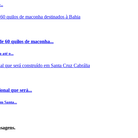
..
e 60 quilos de maconha...
até o...
nal que será...
m Santa...
nsagens.