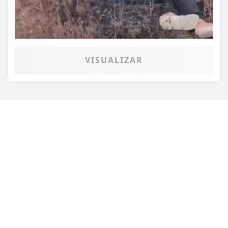
Esse site utiliza cookies para melhorar sua
experiência de navegação. Ao continuar o acesso,
entendemos que você concorda com nossos Termos
de Uso e Privacidade.
PARA MAIS INFORMAÇÕES,
ACESSE NOSSOS TERMOS
VISUALIZAR
CLICANDO AQUI
PROSSEGUIR
TODAS AS POSTAGENS
Não possui uma conta?