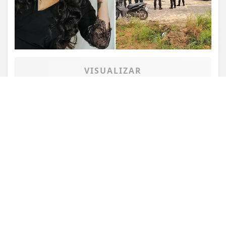
entendemos que você concorda com nossos Termos
de Uso e Privacidade.
PARA MAIS INFORMAÇÕES,
ACESSE NOSSOS TERMOS
CLICANDO AQUI
PROSSEGUIR
VISUALIZAR
TODAS AS POSTAGENS
Não possui uma conta?