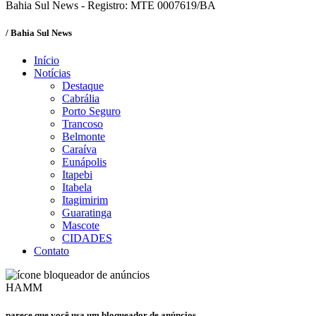
Bahia Sul News - Registro: MTE 0007619/BA
/ Bahia Sul News
Início
Notícias
Destaque
Cabrália
Porto Seguro
Trancoso
Belmonte
Caraíva
Eunápolis
Itapebi
Itabela
Itagimirim
Guaratinga
Mascote
CIDADES
Contato
HAMM
parece que você usa um bloqueador de anúncios