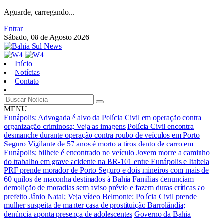
Aguarde, carregando...
Entrar
Sábado, 08 de Agosto 2026
Início
Notícias
Contato
MENU
Eunápolis: Advogada é alvo da Polícia Civil em operação contra
organização criminosa; Veja as imagens
Polícia Civil encontra
desmanche durante operação contra roubo de veículos em Porto
Seguro
Vigilante de 57 anos é morto a tiros dento de carro em
Eunápolis; bilhete é encontrado no veículo
Jovem morre a caminho
do trabalho em grave acidente na BR-101 entre Eunápolis e Itabela
PRF prende morador de Porto Seguro e dois mineiros com mais de
60 quilos de maconha destinados à Bahia
Famílias denunciam
demolição de moradias sem aviso prévio e fazem duras críticas ao
prefeito Jânio Natal; Veja vídeo
Belmonte: Polícia Civil prende
mulher suspeita de manter casa de prostituição Barrolândia;
denúncia aponta presença de adolescentes
Governo da Bahia