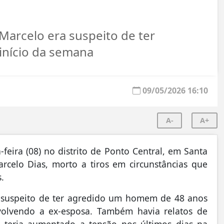
Marcelo era suspeito de ter
nício da semana
09/05/2026 16:10
A-
A+
feira (08) no distrito de
Ponto Central
, em
Santa
arcelo Dias, morto a tiros em circunstâncias que
.
a suspeito de ter agredido um homem de 48 anos
volvendo a ex-esposa. Também havia relatos de
e teria aumentado a tensão nos últimos dias na