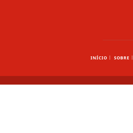
|
INÍCIO
SOBRE
Termos de Uso e Privacidade