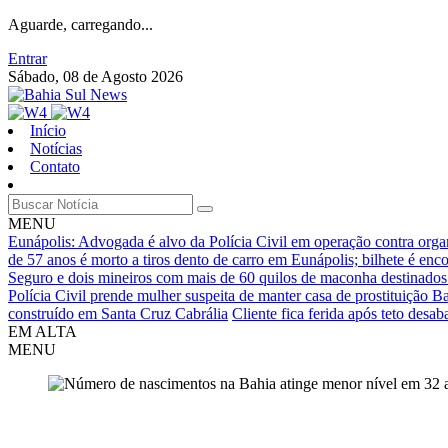
Aguarde, carregando...
Entrar
Sábado, 08 de Agosto 2026
Início
Notícias
Contato
MENU
Eunápolis: Advogada é alvo da Polícia Civil em operação contra orga
de 57 anos é morto a tiros dento de carro em Eunápolis; bilhete é en
Seguro e dois mineiros com mais de 60 quilos de maconha destinados
Polícia Civil prende mulher suspeita de manter casa de prostituição B
construído em Santa Cruz Cabrália
Cliente fica ferida após teto desa
EM ALTA
MENU
Porto Seguro