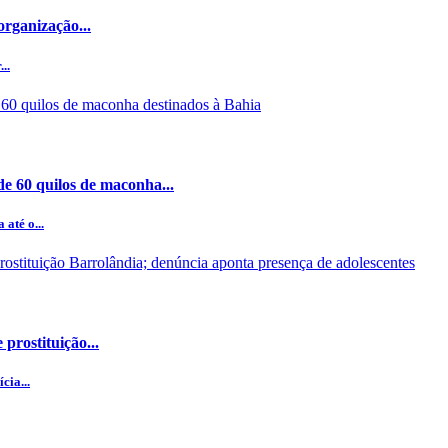
organização...
..
e 60 quilos de maconha...
até o...
prostituição...
cia...