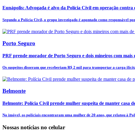
Eunápolis: Advogada é alvo da Polícia Civil em operação contra 
Segundo a Polícia Civil, o grupo investigado é apontado como responsável por.
Porto Seguro
PRF prende morador de Porto Seguro e dois mineiros com mais d
Os suspeitos disseram que receberiam R$ 2 mil para transportar a carga ilícita 
Belmonte
Belmonte: Polícia Civil prende mulher suspeita de manter casa de 
No imóvel, os policiais encontraram uma mulher de 20 anos, que relatou à Polí
Nossas notícias
no celular