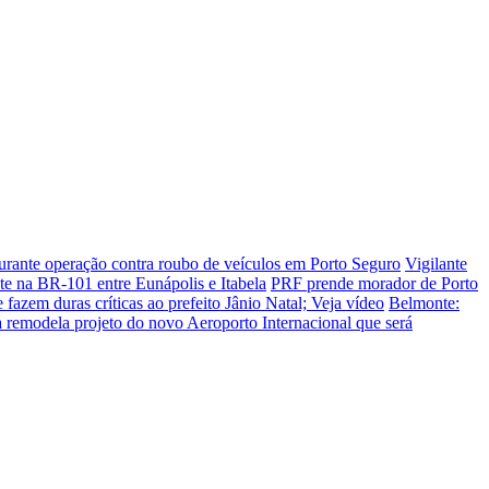
urante operação contra roubo de veículos em Porto Seguro
Vigilante
e na BR-101 entre Eunápolis e Itabela
PRF prende morador de Porto
azem duras críticas ao prefeito Jânio Natal; Veja vídeo
Belmonte:
remodela projeto do novo Aeroporto Internacional que será