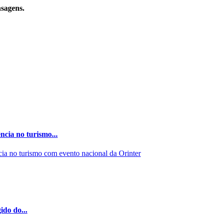
nsagens.
ncia no turismo...
ido do...