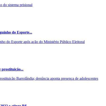
guinho do Esporte...
prostituição...
022 e atinge R$...