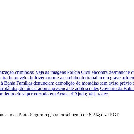
nização criminosa; Veja as imagens
Polícia Civil encontra desmanche d
contrado no veículo
Jovem morre a caminho do trabalho em grave acident
 à Bahia
Famílias denunciam demolição de moradias sem aviso prévio e f
arrolândia; denúncia aponta presença de adolescentes
Governo da Bahia 
bar dentro de supermercado em Arraial d'Ajuda; Veja vídeo