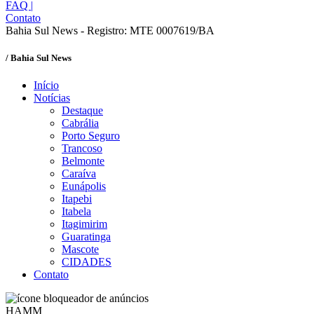
FAQ
|
Contato
Bahia Sul News - Registro: MTE 0007619/BA
/ Bahia Sul News
Início
Notícias
Destaque
Cabrália
Porto Seguro
Trancoso
Belmonte
Caraíva
Eunápolis
Itapebi
Itabela
Itagimirim
Guaratinga
Mascote
CIDADES
Contato
HAMM