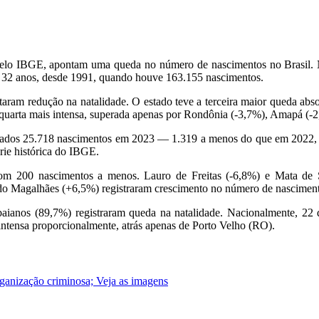
os pelo IBGE, apontam uma queda no número de nascimentos no Brasil.
 32 anos, desde 1991, quando houve 163.155 nascimentos.
aram redução na natalidade. O estado teve a terceira maior queda abso
 a quarta mais intensa, superada apenas por Rondônia (-3,7%), Amapá (-2
trados 25.718 nascimentos em 2023 — 1.319 a menos do que em 2022, 
rie histórica do IBGE.
, com 200 nascimentos a menos. Lauro de Freitas (-6,8%) e Mata de
rdo Magalhães (+6,5%) registraram crescimento no número de nascimen
ianos (89,7%) registraram queda na natalidade. Nacionalmente, 22 d
intensa proporcionalmente, atrás apenas de Porto Velho (RO).