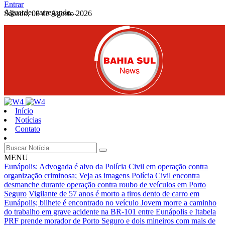
Entrar
Aguarde, carregando...
Sábado, 08 de Agosto 2026
Início
Notícias
Contato
MENU
Eunápolis: Advogada é alvo da Polícia Civil em operação contra
organização criminosa; Veja as imagens
Polícia Civil encontra
desmanche durante operação contra roubo de veículos em Porto
Seguro
Vigilante de 57 anos é morto a tiros dento de carro em
Eunápolis; bilhete é encontrado no veículo
Jovem morre a caminho
do trabalho em grave acidente na BR-101 entre Eunápolis e Itabela
PRF prende morador de Porto Seguro e dois mineiros com mais de