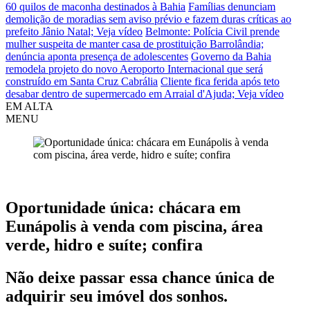
60 quilos de maconha destinados à Bahia
Famílias denunciam
demolição de moradias sem aviso prévio e fazem duras críticas ao
prefeito Jânio Natal; Veja vídeo
Belmonte: Polícia Civil prende
mulher suspeita de manter casa de prostituição Barrolândia;
denúncia aponta presença de adolescentes
Governo da Bahia
remodela projeto do novo Aeroporto Internacional que será
construído em Santa Cruz Cabrália
Cliente fica ferida após teto
desabar dentro de supermercado em Arraial d'Ajuda; Veja vídeo
EM ALTA
MENU
Eunápolis
Oportunidade única: chácara em
Eunápolis à venda com piscina, área
verde, hidro e suíte; confira
Não deixe passar essa chance única de
adquirir seu imóvel dos sonhos.