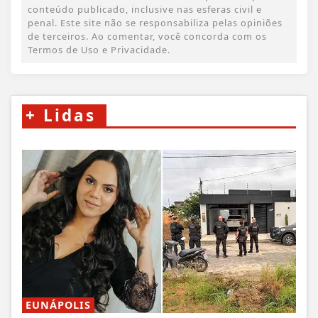
conteúdo publicado, inclusive nas esferas civil e
penal. Este site não se responsabiliza pelas opiniões
de terceiros. Ao comentar, você concorda com os
Termos de Uso e Privacidade.
+
Lidas
EUNÁPOLIS