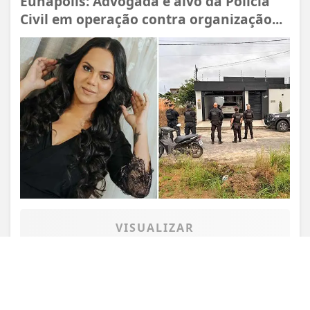
Eunápolis: Advogada é alvo da Polícia
Civil em operação contra organização...
Termos de Uso e Privacidade
Esse site utiliza cookies para melhorar sua
experiência de navegação. Ao continuar o acesso,
entendemos que você concorda com nossos Termos
de Uso e Privacidade.
PARA MAIS INFORMAÇÕES,
ACESSE NOSSOS TERMOS
CLICANDO AQUI
PROSSEGUIR
VISUALIZAR