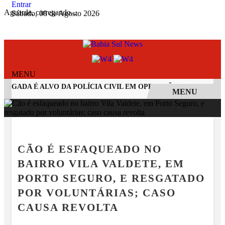
Entrar
Aguarde, carregando...
Sábado, 08 de Agosto 2026
MENU
OGADA É ALVO DA POLÍCIA CIVIL EM OPERAÇÃO CONTRA ORGA
MENU
EM ALTA
PORTO SEGURO
CÃO É ESFAQUEADO NO
BAIRRO VILA VALDETE, EM
PORTO SEGURO, E RESGATADO
POR VOLUNTÁRIAS; CASO
CAUSA REVOLTA