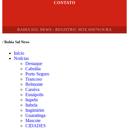
CONTATO
BAHIA SUL NEWS - REGISTRO: MTE 0007619/BA
/ Bahia Sul News
Início
Notícias
Destaque
Cabrália
Porto Seguro
Trancoso
Belmonte
Caraíva
Eunápolis
Itapebi
Itabela
Itagimirim
Guaratinga
Mascote
CIDADES