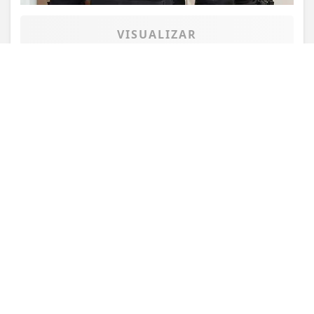
PROSSEGUIR
VISUALIZAR
TODAS AS POSTAGENS
Não possui uma conta?
Você pode ler matérias exclusivas, anunciar
classificados e muito mais!