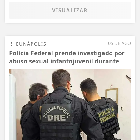
VISUALIZAR
05 DE AGO
EUNÁPOLIS
Polícia Federal prende investigado por
abuso sexual infantojuvenil durante...
Termos de Uso e Privacidade
Esse site utiliza cookies para melhorar sua
experiência de navegação. Ao continuar o acesso,
entendemos que você concorda com nossos Termos
de Uso e Privacidade.
PARA MAIS INFORMAÇÕES,
ACESSE NOSSOS TERMOS
CLICANDO AQUI