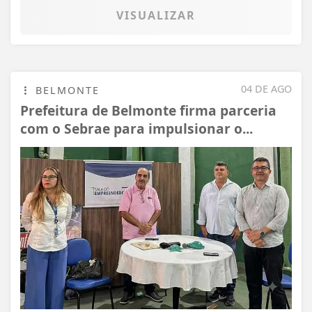
VISUALIZAR
04 DE AGO
BELMONTE
Prefeitura de Belmonte firma parceria
com o Sebrae para impulsionar o...
Termos de Uso e Privacidade
Esse site utiliza cookies para melhorar sua
experiência de navegação. Ao continuar o acesso,
entendemos que você concorda com nossos Termos
de Uso e Privacidade.
PARA MAIS INFORMAÇÕES,
ACESSE NOSSOS TERMOS