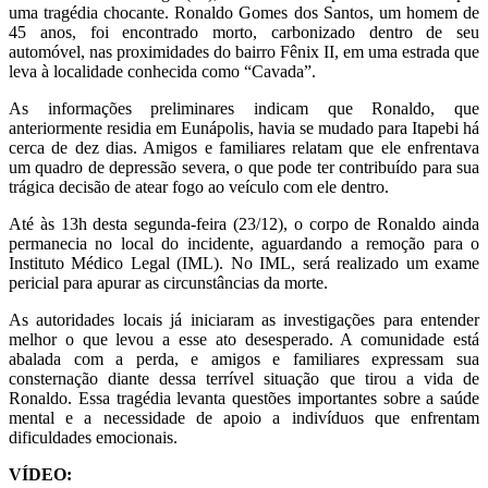
uma tragédia chocante. Ronaldo Gomes dos Santos, um homem de
45 anos, foi encontrado morto, carbonizado dentro de seu
automóvel, nas proximidades do bairro Fênix II, em uma estrada que
leva à localidade conhecida como “Cavada”.
As informações preliminares indicam que Ronaldo, que
anteriormente residia em Eunápolis, havia se mudado para Itapebi há
cerca de dez dias. Amigos e familiares relatam que ele enfrentava
um quadro de depressão severa, o que pode ter contribuído para sua
trágica decisão de atear fogo ao veículo com ele dentro.
Até às 13h desta segunda-feira (23/12), o corpo de Ronaldo ainda
permanecia no local do incidente, aguardando a remoção para o
Instituto Médico Legal (IML). No IML, será realizado um exame
pericial para apurar as circunstâncias da morte.
As autoridades locais já iniciaram as investigações para entender
melhor o que levou a esse ato desesperado. A comunidade está
abalada com a perda, e amigos e familiares expressam sua
consternação diante dessa terrível situação que tirou a vida de
Ronaldo. Essa tragédia levanta questões importantes sobre a saúde
mental e a necessidade de apoio a indivíduos que enfrentam
dificuldades emocionais.
VÍDEO: