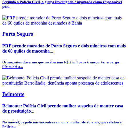
Segundo a Polícia Civil, o grupo investigado é apontado como responsável
por...
Porto Seguro
PRF prende morador de Porto Seguro e dois mineiros com mais
de 60 quilos de maconha...
Os suspeitos disseram que receberiam R$ 2 mil para transportar a carga
ilícita até o...
Belmonte
Belmonte: Polícia Civil prende mulher suspeita de manter casa
de prostituição...
No imóvel, os policiais encontraram uma mulher de 20 anos, que relatou à
Polícia...