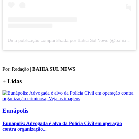
Uma publicação compartilhada por Bahia Sul News (@bahiasul.news)
Por: Redação
|
BAHIA SUL NEWS
+
Lidas
Eunápolis
Eunápolis: Advogada é alvo da Polícia Civil em operação
contra organização...