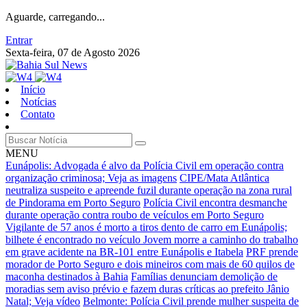
Aguarde, carregando...
Entrar
Sexta-feira, 07 de Agosto 2026
Início
Notícias
Contato
MENU
Eunápolis: Advogada é alvo da Polícia Civil em operação contra
organização criminosa; Veja as imagens
CIPE/Mata Atlântica
neutraliza suspeito e apreende fuzil durante operação na zona rural
de Pindorama em Porto Seguro
Polícia Civil encontra desmanche
durante operação contra roubo de veículos em Porto Seguro
Vigilante de 57 anos é morto a tiros dento de carro em Eunápolis;
bilhete é encontrado no veículo
Jovem morre a caminho do trabalho
em grave acidente na BR-101 entre Eunápolis e Itabela
PRF prende
morador de Porto Seguro e dois mineiros com mais de 60 quilos de
maconha destinados à Bahia
Famílias denunciam demolição de
moradias sem aviso prévio e fazem duras críticas ao prefeito Jânio
Natal; Veja vídeo
Belmonte: Polícia Civil prende mulher suspeita de