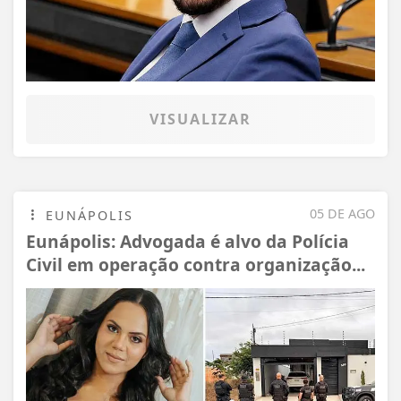
VISUALIZAR
05 DE AGO
EUNÁPOLIS
Eunápolis: Advogada é alvo da Polícia
Civil em operação contra organização...
Termos de Uso e Privacidade
Esse site utiliza cookies para melhorar sua
experiência de navegação. Ao continuar o acesso,
entendemos que você concorda com nossos Termos
de Uso e Privacidade.
PARA MAIS INFORMAÇÕES,
ACESSE NOSSOS TERMOS
CLICANDO AQUI