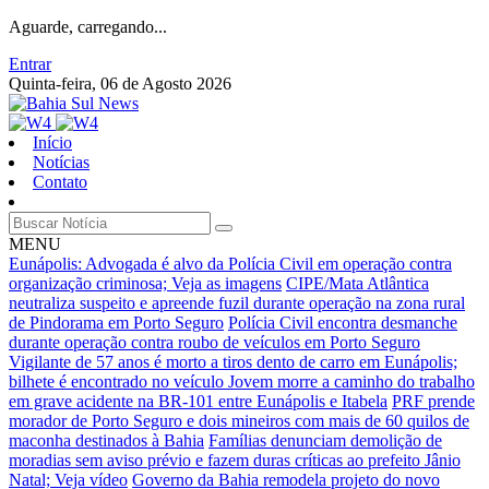
Aguarde, carregando...
Entrar
Quinta-feira, 06 de Agosto 2026
Início
Notícias
Contato
MENU
Eunápolis: Advogada é alvo da Polícia Civil em operação contra
organização criminosa; Veja as imagens
CIPE/Mata Atlântica
neutraliza suspeito e apreende fuzil durante operação na zona rural
de Pindorama em Porto Seguro
Polícia Civil encontra desmanche
durante operação contra roubo de veículos em Porto Seguro
Vigilante de 57 anos é morto a tiros dento de carro em Eunápolis;
bilhete é encontrado no veículo
Jovem morre a caminho do trabalho
em grave acidente na BR-101 entre Eunápolis e Itabela
PRF prende
morador de Porto Seguro e dois mineiros com mais de 60 quilos de
maconha destinados à Bahia
Famílias denunciam demolição de
moradias sem aviso prévio e fazem duras críticas ao prefeito Jânio
Natal; Veja vídeo
Governo da Bahia remodela projeto do novo