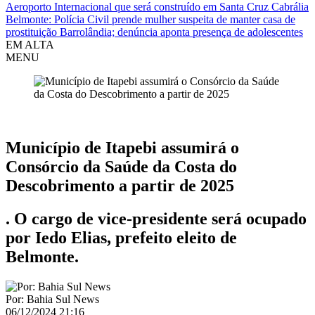
Aeroporto Internacional que será construído em Santa Cruz Cabrália
Belmonte: Polícia Civil prende mulher suspeita de manter casa de
prostituição Barrolândia; denúncia aponta presença de adolescentes
EM ALTA
MENU
Destaque
Município de Itapebi assumirá o
Consórcio da Saúde da Costa do
Descobrimento a partir de 2025
. O cargo de vice-presidente será ocupado
por Iedo Elias, prefeito eleito de
Belmonte.
Por: Bahia Sul News
06/12/2024 21:16