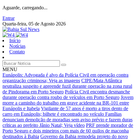
Aguarde, carregando...
Entrar
Quarta-feira, 05 de Agosto 2026
Início
Notícias
Contato
MENU
Eunápolis: Advogada é alvo da Polícia Civil em operação contra
organização criminosa; Veja as imagens
CIPE/Mata Atlântica
neutraliza suspeito e apreende fuzil durante operação na zona rural
de Pindorama em Porto Seguro
Polícia Civil encontra desmanche
durante operação contra roubo de veículos em Porto Seguro
Jovem
morre a caminho do trabalho em grave acidente na BR-101 entre
Eunápolis e Itabela
Vigilante de 57 anos é morto a tiros dento de
carro em Eunápolis; bilhete é encontrado no veículo
Famílias
denunciam demolição de moradias sem aviso prévio e fazem duras
críticas ao prefeito Jânio Natal; Veja vídeo
PRF prende morador de
Porto Seguro e dois mineiros com mais de 60 quilos de maconha
destinados à Bahia
Governo da Bahia remodela projeto do novo