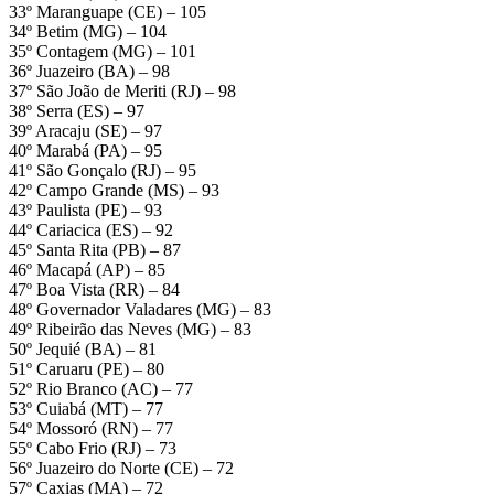
33º Maranguape (CE) – 105
34º Betim (MG) – 104
35º Contagem (MG) – 101
36º Juazeiro (BA) – 98
37º São João de Meriti (RJ) – 98
38º Serra (ES) – 97
39º Aracaju (SE) – 97
40º Marabá (PA) – 95
41º São Gonçalo (RJ) – 95
42º Campo Grande (MS) – 93
43º Paulista (PE) – 93
44º Cariacica (ES) – 92
45º Santa Rita (PB) – 87
46º Macapá (AP) – 85
47º Boa Vista (RR) – 84
48º Governador Valadares (MG) – 83
49º Ribeirão das Neves (MG) – 83
50º Jequié (BA) – 81
51º Caruaru (PE) – 80
52º Rio Branco (AC) – 77
53º Cuiabá (MT) – 77
54º Mossoró (RN) – 77
55º Cabo Frio (RJ) – 73
56º Juazeiro do Norte (CE) – 72
57º Caxias (MA) – 72