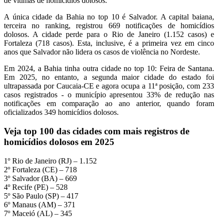
de vítimas de homicídios dolosos.
A única cidade da Bahia no top 10 é
Salvador. A capital baiana,
terceira no ranking, registrou 669 notificações de homicídios
dolosos. A cidade perde para o Rio de Janeiro (1.152 casos) e
Fortaleza (718 casos). Esta, inclusive, é a primeira vez em cinco
anos que Salvador
não lidera os casos de violência no Nordeste.
Em 2024, a Bahia tinha outra cidade no top 10: Feira de Santana.
Em 2025, no entanto, a segunda maior cidade do estado foi
ultrapassada por Caucaia-CE e agora ocupa a 11ª posição, com 233
casos registrados - o município apresentou 33% de redução nas
notificações em comparação ao ano anterior, quando foram
oficializados 349 homicídios dolosos.
Veja top 100 das cidades com mais registros de
homicídios dolosos em 2025
1º Rio de Janeiro (RJ) – 1.152
2º Fortaleza (CE) – 718
3º Salvador (BA) – 669
4º Recife (PE) – 528
5º São Paulo (SP) – 417
6º Manaus (AM) – 371
7º Maceió (AL) – 345