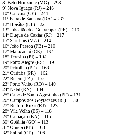
8º Belo Horizonte (MG) – 298
9º Nova Iguaçu (RJ) – 246
10º Caucaia (CE) – 244
11º Feira de Santana (BA) – 233
12º Brasília (DF) – 221
13º Jaboatão dos Guararapes (PE) – 219
14º Duque de Caxias (RJ) – 217
15º São Luís (MA) – 214
16º João Pessoa (PB) – 210
17º Maracanaú (CE) – 194
18º Teresina (PI) – 194
19º Porto Alegre (RS) – 191
20º Petrolina (PE) – 168
21º Curitiba (PR) – 162
22º Belém (PA) – 152
23º Porto Velho (RO) – 140
24º Natal (RN) – 134
25º Cabo de Santo Agostinho (PE) – 131
26º Campos dos Goytacazes (RJ) – 130
27º Belford Roxo (RJ) – 123
28º Vila Velha (ES) – 118
29º Camaçari (BA) – 115
30º Goiânia (GO) – 113
31º Olinda (PE) – 108
32º Sobral (CE) – 106