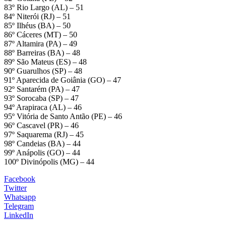
83º Rio Largo (AL) – 51
84º Niterói (RJ) – 51
85º Ilhéus (BA) – 50
86º Cáceres (MT) – 50
87º Altamira (PA) – 49
88º Barreiras (BA) – 48
89º São Mateus (ES) – 48
90º Guarulhos (SP) – 48
91º Aparecida de Goiânia (GO) – 47
92º Santarém (PA) – 47
93º Sorocaba (SP) – 47
94º Arapiraca (AL) – 46
95º Vitória de Santo Antão (PE) – 46
96º Cascavel (PR) – 46
97º Saquarema (RJ) – 45
98º Candeias (BA) – 44
99º Anápolis (GO) – 44
100º Divinópolis (MG) – 44
Facebook
Twitter
Whatsapp
Telegram
LinkedIn