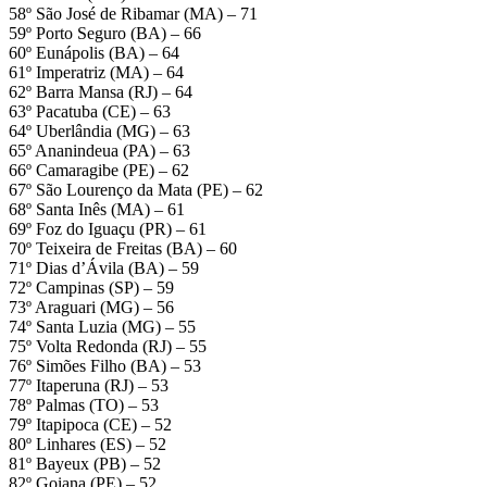
58º São José de Ribamar (MA) – 71
59º Porto Seguro (BA) – 66
60º Eunápolis (BA) – 64
61º Imperatriz (MA) – 64
62º Barra Mansa (RJ) – 64
63º Pacatuba (CE) – 63
64º Uberlândia (MG) – 63
65º Ananindeua (PA) – 63
66º Camaragibe (PE) – 62
67º São Lourenço da Mata (PE) – 62
68º Santa Inês (MA) – 61
69º Foz do Iguaçu (PR) – 61
70º Teixeira de Freitas (BA) – 60
71º Dias d’Ávila (BA) – 59
72º Campinas (SP) – 59
73º Araguari (MG) – 56
74º Santa Luzia (MG) – 55
75º Volta Redonda (RJ) – 55
76º Simões Filho (BA) – 53
77º Itaperuna (RJ) – 53
78º Palmas (TO) – 53
79º Itapipoca (CE) – 52
80º Linhares (ES) – 52
81º Bayeux (PB) – 52
82º Goiana (PE) – 52