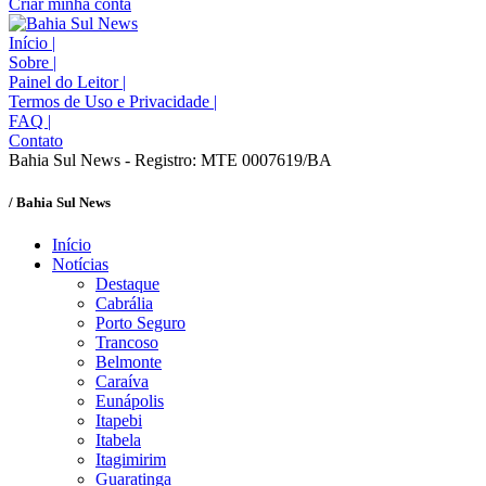
Criar minha conta
Início
|
Sobre
|
Painel do Leitor
|
Termos de Uso e Privacidade
|
FAQ
|
Contato
Bahia Sul News - Registro: MTE 0007619/BA
/ Bahia Sul News
Início
Notícias
Destaque
Cabrália
Porto Seguro
Trancoso
Belmonte
Caraíva
Eunápolis
Itapebi
Itabela
Itagimirim
Guaratinga