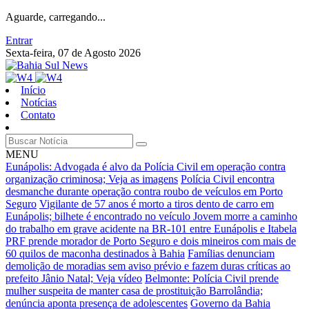
Aguarde, carregando...
Entrar
Sexta-feira, 07 de Agosto 2026
Início
Notícias
Contato
MENU
Eunápolis: Advogada é alvo da Polícia Civil em operação contra
organização criminosa; Veja as imagens
Polícia Civil encontra
desmanche durante operação contra roubo de veículos em Porto
Seguro
Vigilante de 57 anos é morto a tiros dento de carro em
Eunápolis; bilhete é encontrado no veículo
Jovem morre a caminho
do trabalho em grave acidente na BR-101 entre Eunápolis e Itabela
PRF prende morador de Porto Seguro e dois mineiros com mais de
60 quilos de maconha destinados à Bahia
Famílias denunciam
demolição de moradias sem aviso prévio e fazem duras críticas ao
prefeito Jânio Natal; Veja vídeo
Belmonte: Polícia Civil prende
mulher suspeita de manter casa de prostituição Barrolândia;
denúncia aponta presença de adolescentes
Governo da Bahia