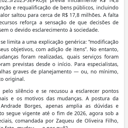
ção e requalificação de bens públicos, incluindo
lor saltou para cerca de R$ 17,8 milhões. A falta
ecursos reforça a sensação de que decisões de
sem o devido esclarecimento à sociedade.
 se limita a uma explicação genérica: “modificação
eus objetivos, com adição de itens”. No entanto,
danças foram realizadas, quais serviços foram
am previstas desde o início. Para especialistas,
falhas graves de planejamento — ou, no mínimo,
o original.
 pelo silêncio e se recusou a esclarecer pontos
onais e os motivos das mudanças. A postura da
 Andrade Borges
, apenas amplia as dúvidas e
ato segue vigente até o fim de 2026, agora sob a
peciais, comandada por
Zaqueu de Oliveira Filho
,
de fato, mudou — e por quê?