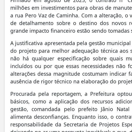
milhões em investimentos para obras de manuten
a rua Pero Vaz de Caminha. Com a alteração, o va
de detalhamento sobre o destino dos novos r
grande impacto financeiro estão sendo tomadas 
A justificativa apresentada pela gestão municipal
do projeto para melhor adequação técnica aos s
não há qualquer especificação sobre quais mu
incluídos ou por que essas necessidades não for
alterações dessa magnitude costumam indicar 
ausência de rigor técnico na elaboração do projet
Procurada pela reportagem, a Prefeitura optou
básicos, como a aplicação dos recursos adici
gestão, comandada pelo prefeito
Jânio Natal
alimenta desconfianças. Enquanto isso, o contr
responsabilidade da Secretaria de Projetos Es
deixando no ar uma pergunta inevitável: o que, 