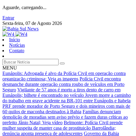
Aguarde, carregando...
Entrar
Sexta-feira, 07 de Agosto 2026
Início
Notícias
Contato
MENU
Eunápolis: Advogada é alvo da Polícia Civil em operação contra
organização criminosa; Veja as imagens
Polícia Civil encontra
desmanche durante operação contra roubo de veículos em Porto
Seguro
Vigilante de 57 anos é morto a tiros dento de carro em
Eunápolis; bilhete é encontrado no veículo
Jovem morre a caminho
do trabalho em grave acidente na BR-101 entre Eunápolis e Itabela
PRF prende morador de Porto Seguro e dois mineiros com mais de
60 quilos de maconha destinados à Bahia
Famílias denunciam
demolição de moradias sem aviso prévio e fazem duras críticas ao
prefeito Jânio Natal; Veja vídeo
Belmonte: Polícia Civil prende
mulher suspeita de manter casa de prostituição Barrolândia;
denúncia aponta presença de adolescentes
Governo da Bahia