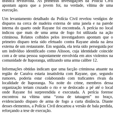
drástica reviravolta. As primeiras investigações da Polícia Civil
apontam agora que a jovem foi, na verdade, vítima de uma
execução.
Um levantamento detalhado da Polícia Civil revelou vestígios de
disparos na cerca de madeira externa de uma janela e na parede
interna do quarto onde Rayane foi encontrada. A perícia no local
indicou que mais de uma arma de fogo foi utilizada na ação
criminosa. Relatos colhidos pelos investigadores apontam que o
primeiro disparo teria sido efetuado contra Rayane ainda na área
externa de um restaurante. Em seguida, ela teria sido perseguida por
um indivíduo identificado como Alisson, cuja identidade coincide
com a de uma pessoa supostamente envolvida em atos violentos na
comunidade de Itaporanga, utilizando uma arma calibre 12.
Informações obtidas indicam que uma facção criminosa atuante na
região de Caraíva estaria insatisfeita com Rayane, que, segundo
rumores, poderia estar colaborando com traficantes rivais da
localidade de Itaporanga. Na noite do crime, membros dessa
organização teriam cruzado o rio e se deslocado a pé até o local
onde Rayane foi surpreendida e executada. A perícia forense
encontrou na vítima uma “zona de tatuagem” no braço,
evidenciando disparo de arma de fogo a curta distância. Diante
desses elementos, a Polícia Civil descartou a versão de bala perdida,
reforçando a tese de execução.