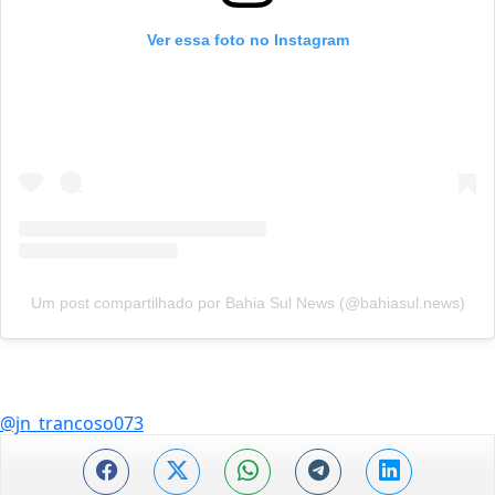
Ver essa foto no Instagram
Um post compartilhado por Bahia Sul News (@bahiasul.news)
@jn_trancoso073