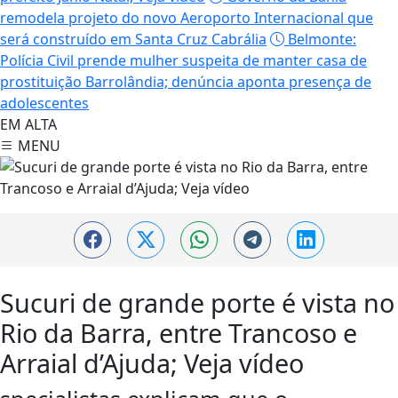
remodela projeto do novo Aeroporto Internacional que
será construído em Santa Cruz Cabrália
Belmonte:
Polícia Civil prende mulher suspeita de manter casa de
prostituição Barrolândia; denúncia aponta presença de
adolescentes
EM ALTA
MENU
Porto Seguro
Sucuri de grande porte é vista no
Rio da Barra, entre Trancoso e
Arraial d’Ajuda; Veja vídeo