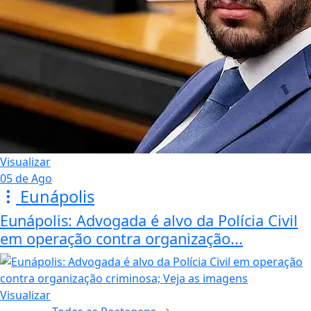
Visualizar
05 de Ago
Eunápolis
Eunápolis: Advogada é alvo da Polícia Civil
em operação contra organização...
Visualizar