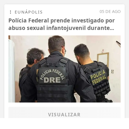
05 DE AGO
EUNÁPOLIS
Polícia Federal prende investigado por
abuso sexual infantojuvenil durante...
Termos de Uso e Privacidade
Esse site utiliza cookies para melhorar sua
experiência de navegação. Ao continuar o acesso,
entendemos que você concorda com nossos Termos
de Uso e Privacidade.
PARA MAIS INFORMAÇÕES,
ACESSE NOSSOS TERMOS
CLICANDO AQUI
PROSSEGUIR
VISUALIZAR