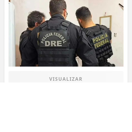
Termos de Uso e Privacidade
Esse site utiliza cookies para melhorar sua
experiência de navegação. Ao continuar o acesso,
entendemos que você concorda com nossos Termos
de Uso e Privacidade.
PARA MAIS INFORMAÇÕES,
ACESSE NOSSOS TERMOS
CLICANDO AQUI
PROSSEGUIR
VISUALIZAR
TODAS AS POSTAGENS