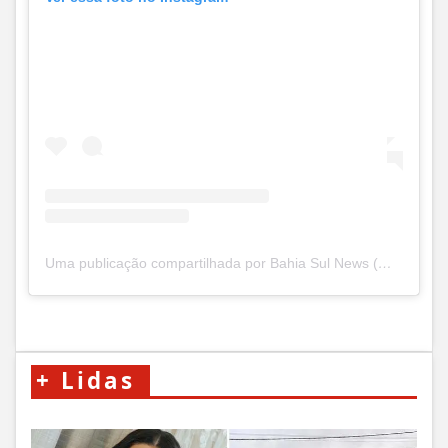
Uma publicação compartilhada por Bahia Sul News (@bahiasul.news)
+
Lidas