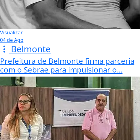
Visualizar
04 de Ago
Belmonte
Prefeitura de Belmonte firma parceria
com o Sebrae para impulsionar o...