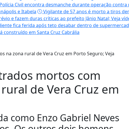
Polícia Civil encontra desmanche durante operação contra
nápolis e Itabela
Vigilante de 57 anos é morto a tiros de
io e fazem duras críticas ao prefeito Jânio Natal; Veja víd
liente fica ferida após teto desabar dentro de supermercado
á construído em Santa Cruz Cabrália
trados mortos com
 rural de Vera Cruz em
ada como Enzo Gabriel Neves
nos. Os outros dois homens