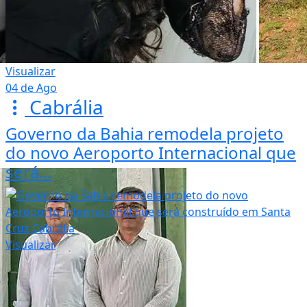
Visualizar
04 de Ago
Cabrália
Governo da Bahia remodela projeto
do novo Aeroporto Internacional que
será...
Visualizar