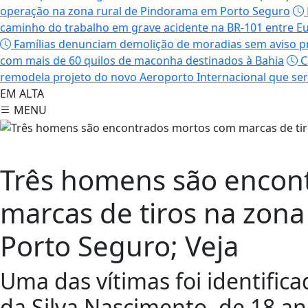
operação na zona rural de Pindorama em Porto Seguro
caminho do trabalho em grave acidente na BR-101 entre Eu
Famílias denunciam demolição de moradias sem aviso prév
com mais de 60 quilos de maconha destinados à Bahia
C
remodela projeto do novo Aeroporto Internacional que ser
EM ALTA
MENU
Porto Seguro
Três homens são encon
marcas de tiros na zona
Porto Seguro; Veja
Uma das vítimas foi identific
da Silva Nascimento, de 18 a