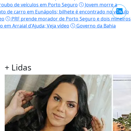
 roubo de veículos em Porto Seguro
Jovem morre a
nto de carro em Eunápolis; bilhete é encontrado no veículo
eo
PRF prende morador de Porto Seguro e dois mineiros
 em Arraial d'Ajuda; Veja vídeo
Governo da Bahia
+
Lidas