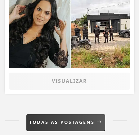
Termos de Uso e Privacidade
Esse site utiliza cookies para melhorar sua
VISUALIZAR
experiência de navegação. Ao continuar o acesso,
entendemos que você concorda com nossos Termos
de Uso e Privacidade.
PARA MAIS INFORMAÇÕES,
ACESSE NOSSOS TERMOS
CLICANDO AQUI
TODAS AS POSTAGENS
PROSSEGUIR