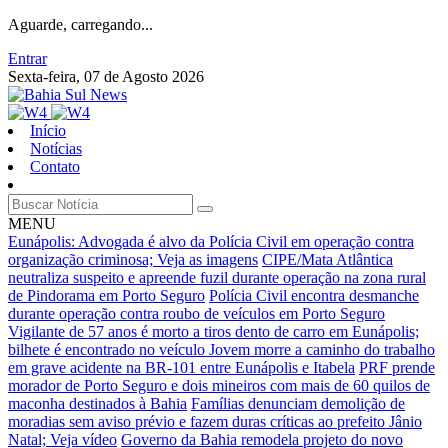
Aguarde, carregando...
Entrar
Sexta-feira, 07 de Agosto 2026
Início
Notícias
Contato
MENU
Eunápolis: Advogada é alvo da Polícia Civil em operação contra
organização criminosa; Veja as imagens
CIPE/Mata Atlântica
neutraliza suspeito e apreende fuzil durante operação na zona rural
de Pindorama em Porto Seguro
Polícia Civil encontra desmanche
durante operação contra roubo de veículos em Porto Seguro
Vigilante de 57 anos é morto a tiros dento de carro em Eunápolis;
bilhete é encontrado no veículo
Jovem morre a caminho do trabalho
em grave acidente na BR-101 entre Eunápolis e Itabela
PRF prende
morador de Porto Seguro e dois mineiros com mais de 60 quilos de
maconha destinados à Bahia
Famílias denunciam demolição de
moradias sem aviso prévio e fazem duras críticas ao prefeito Jânio
Natal; Veja vídeo
Governo da Bahia remodela projeto do novo