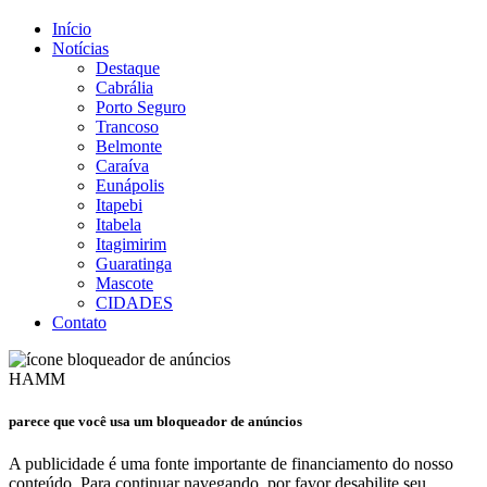
Início
Notícias
Destaque
Cabrália
Porto Seguro
Trancoso
Belmonte
Caraíva
Eunápolis
Itapebi
Itabela
Itagimirim
Guaratinga
Mascote
CIDADES
Contato
HAMM
parece que você usa um bloqueador de anúncios
A publicidade é uma fonte importante de financiamento do nosso
conteúdo. Para continuar navegando, por favor desabilite seu